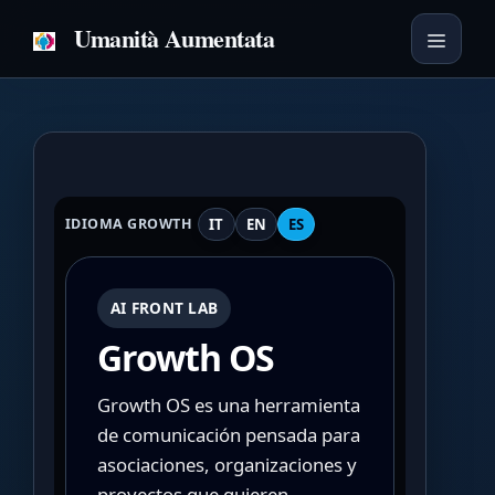
Saltar
Umanità Aumentata
al
Menú
contenido
IT
EN
ES
IDIOMA GROWTH
AI FRONT LAB
Growth OS
Growth OS es una herramienta
de comunicación pensada para
asociaciones, organizaciones y
proyectos que quieren