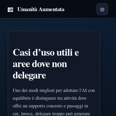
Vai
Umanità Aumentata
al
Menu
contenuto
Casi d’uso utili e
aree dove non
delegare
Uno dei modi migliori per adottare l’AI con
equilibrio è distinguere tra attività dove
offre un supporto concreto e passaggi in
cui, invece, delegare troppo può generare