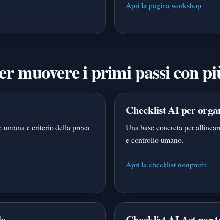
Apri la pagina workshop
per muovere i primi passi con p
Checklist AI per orga
ne umana e criterio della prova
Una base concreta per allineare 
e controllo umano.
Apri la checklist nonprofit
le
Checklist AI Act per 