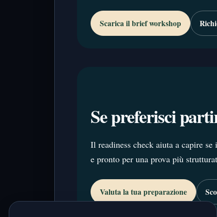
Scarica il brief workshop
Rich
Se preferisci part
Il readiness check aiuta a capire se 
e pronto per una prova più strutturat
Valuta la tua preparazione
Sco