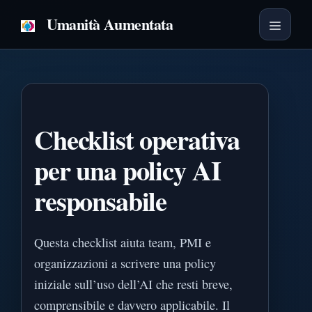
Vai
Umanità Aumentata
al
Menu
contenuto
Checklist operativa
per una policy AI
responsabile
Questa checklist aiuta team, PMI e
organizzazioni a scrivere una policy
iniziale sull’uso dell’AI che resti breve,
comprensibile e davvero applicabile. Il